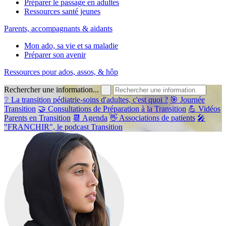
Préparer le passage en adultes
Ressources santé jeunes
Parents, accompagnants & aidants
Mon ado, sa vie et sa maladie
Préparer son avenir
Ressources pour ados, assos, & hôp
Rechercher une information...
❔ La transition pédiatrie-soins d'adultes, c'est quoi ?
🎯 Journée
Transition
🤝 Consultations de Préparation à la Transition
💪 Vidéos
Parents en Transition
📆 Agenda
👋 Associations de patients
🎤
"FRANCHIR", le podcast Transition